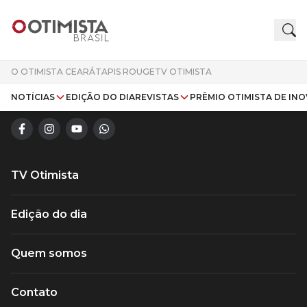
O OTIMISTA CEARÁ
TAPIS ROUGE
TV OTIMISTA
Compromisso com informação de qualidade.
NOTÍCIAS
EDIÇÃO DO DIA
REVISTAS
PRÊMIO OTIMISTA DE IN
TV Otimista
Edição do dia
Quem somos
Contato