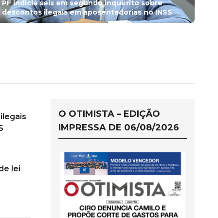
PF indicia seis em segundo inquérito sobre
descontos ilegais em aposentadorias no INSS
O OTIMISTA – EDIÇÃO
ilegais
IMPRESSA DE 06/08/2026
S
e lei