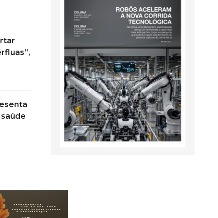
rtar
rfluas”,
resenta
 saúde