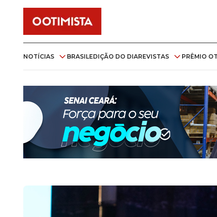
NOTÍCIAS
BRASIL
EDIÇÃO DO DIA
REVISTAS
PRÊMIO OT
ECONOMIA
O OTIMISTA BRASIL
PANORAMA
REVISTA ÓTIMO
IMÓVEIS
IMÓVEIS
COLUNAS
OTIMISTA TECH
JORNAL IMPRESSO
TAPIS ROUGE
POLÍTICA
OPINIÃO
PÁGINAS VERMELHAS