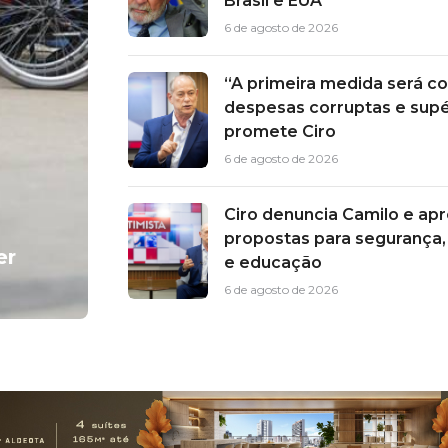
Brasil e EUA
6 de agosto de 2026
“A primeira medida será co
despesas corruptas e supé
promete Ciro
6 de agosto de 2026
Ciro denuncia Camilo e ap
propostas para segurança,
er
e educação
6 de agosto de 2026