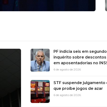
PF indicia seis em segundo
inquérito sobre descontos 
em aposentadorias no INS
6 de agosto de 2026
STF suspende julgamento d
que proíbe jogos de azar
6 de agosto de 2026